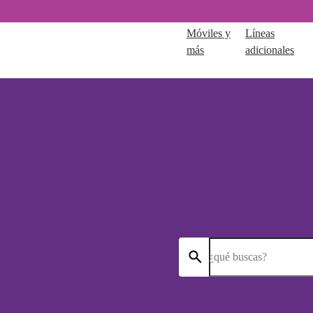
Móviles y
Líneas
más
adicionales
¿qué buscas?