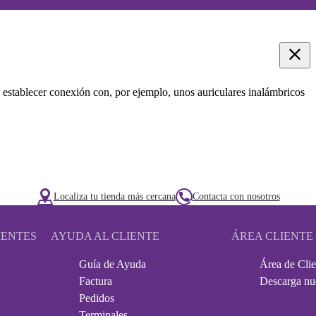
 establecer conexión con, por ejemplo, unos auriculares inalámbricos
Localiza tu tienda más cercana
Contacta con nosotros
IENTES
AYUDA AL CLIENTE
ÁREA CLIENTE
Guía de Ayuda
Área de Clie
Factura
Descarga nu
Pedidos
Terminales