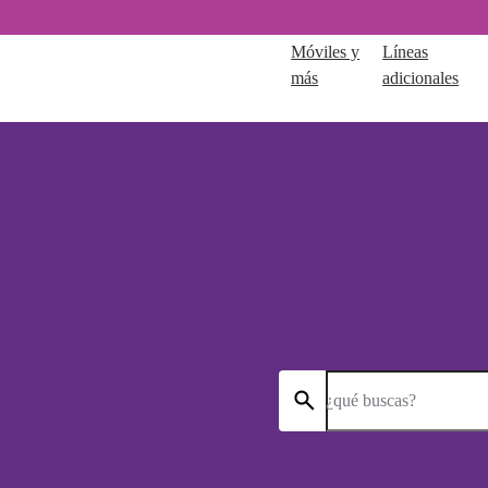
Móviles y
Líneas
más
adicionales
¿qué buscas?