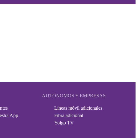
AUTÓNOMOS Y EMPRESAS
ntes
Líneas móvil adicionales
estra App
Fibra adicional
Yoigo TV