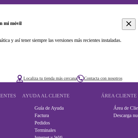
en mi móvil
tica y así tener siempre las versiones más recientes instaladas.
Localiza tu tienda más cercana
Contacta con nosotros
IENTES
AYUDA AL CLIENTE
ÁREA CLIENTE
Guía de Ayuda
Área de Clie
Factura
Descarga nu
Pedidos
Terminales
Internet y Wifi