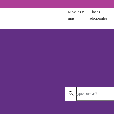
Móviles y
Líneas
más
adicionales
¿qué buscas?