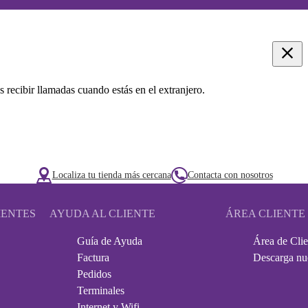
s recibir llamadas cuando estás en el extranjero.
Localiza tu tienda más cercana
Contacta con nosotros
IENTES
AYUDA AL CLIENTE
ÁREA CLIENTE
Guía de Ayuda
Área de Clie
Factura
Descarga nu
Pedidos
Terminales
Internet y Wifi