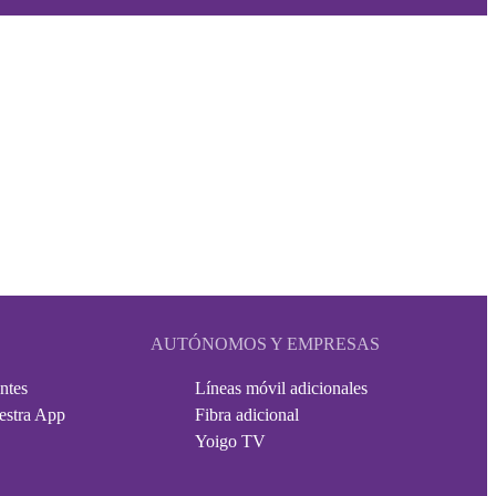
AUTÓNOMOS Y EMPRESAS
ntes
Líneas móvil adicionales
estra App
Fibra adicional
Yoigo TV