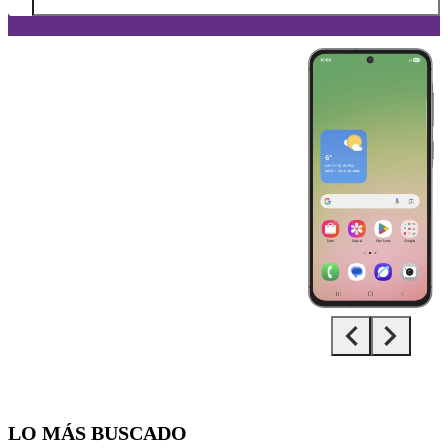
Diapositiva 1 de 5. Samsung Galaxy A56 5G - DarkGray - imagen 1
LO MÁS BUSCADO