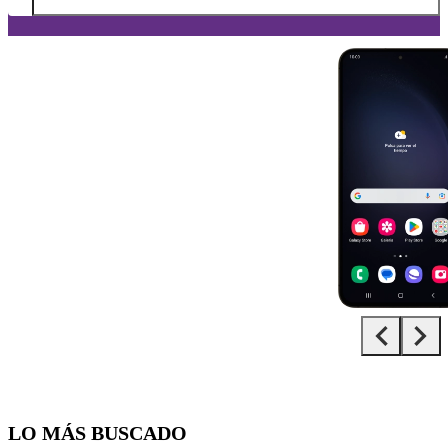
Diapositiva 1 de 5. Samsung Galaxy S23+ - Black - imagen 1
LO MÁS BUSCADO