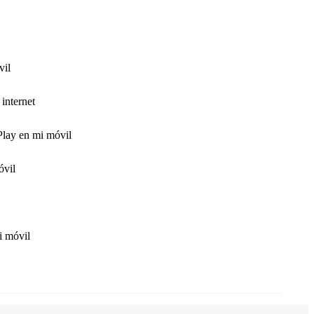
vil
internet
Play en mi móvil
óvil
i móvil