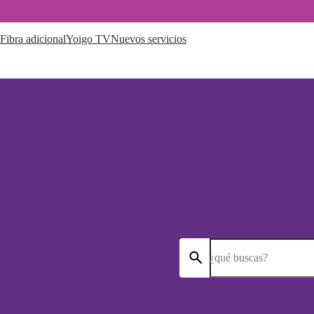
Fibra adicional
Yoigo TV
Nuevos servicios
¿qué buscas?