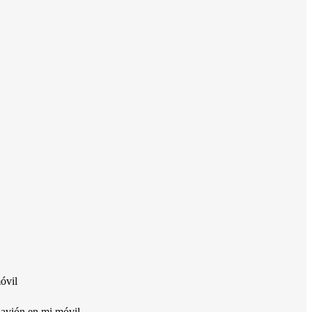
óvil
 avión en mi móvil