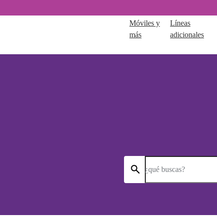
Móviles y
Líneas
más
adicionales
¿qué buscas?