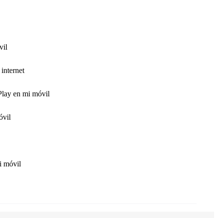
vil
internet
Play en mi móvil
óvil
i móvil