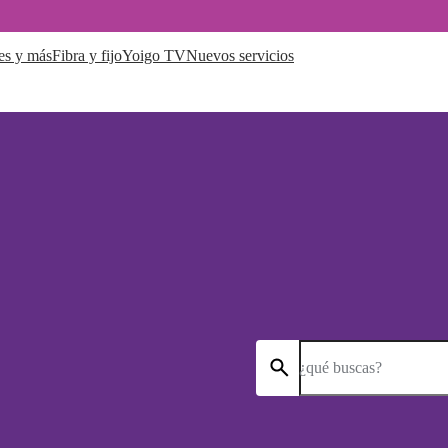
es y más
Fibra y fijo
Yoigo TV
Nuevos servicios
¿qué buscas?