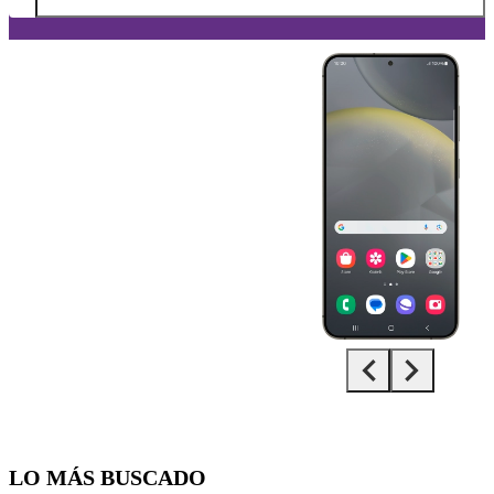
Diapositiva 1 de 5. Samsung Galaxy S24+ - Black - imagen 1
LO MÁS BUSCADO