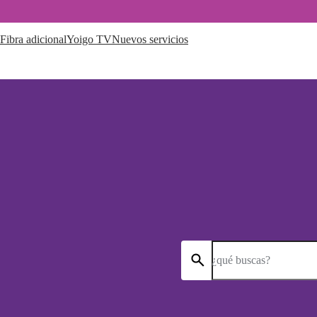
Fibra adicional
Yoigo TV
Nuevos servicios
¿qué buscas?