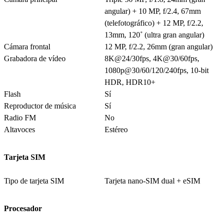
angular) + 10 MP, f/2.4, 67mm
(telefotográfico) + 12 MP, f/2.2,
13mm, 120˚ (ultra gran angular)
Cámara frontal
12 MP, f/2.2, 26mm (gran angular)
Grabadora de vídeo
8K@24/30fps, 4K@30/60fps,
1080p@30/60/120/240fps, 10-bit
HDR, HDR10+
Flash
Sí
Reproductor de música
Sí
Radio FM
No
Altavoces
Estéreo
Tarjeta SIM
Tipo de tarjeta SIM
Tarjeta nano-SIM dual + eSIM
Procesador