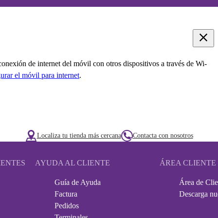
onexión de internet del móvil con otros dispositivos a través de Wi-
urar el móvil para internet
.
Localiza tu tienda más cercana
Contacta con nosotros
IENTES
AYUDA AL CLIENTE
ÁREA CLIENTE
Guía de Ayuda
Área de Clie
Factura
Descarga nu
Pedidos
Terminales