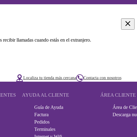
s recibir llamadas cuando estás en el extranjero.
Localiza tu tienda más cercana
Contacta con nosotros
IENTES
AYUDA AL CLIENTE
ÁREA CLIENTE
Guía de Ayuda
Área de Clie
Factura
Descarga nu
Pedidos
Terminales
Internet y Wifi