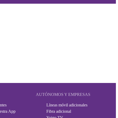
AUTÓNOMOS Y EMPRESAS
ntes
Líneas móvil adicionales
estra App
Fibra adicional
Yoigo TV