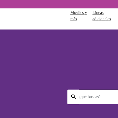
Móviles y
Líneas
más
adicionales
¿qué buscas?