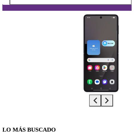
Diapositiva 1 de 5. Samsung Galaxy Z Flip7 - DarkGray - imagen 1
LO MÁS BUSCADO