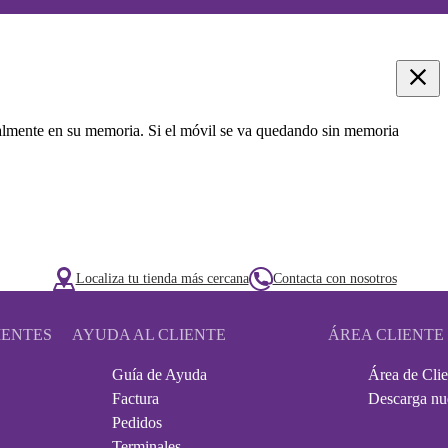
oralmente en su memoria. Si el móvil se va quedando sin memoria
Localiza tu tienda más cercana
Contacta con nosotros
IENTES
AYUDA AL CLIENTE
ÁREA CLIENTE
Guía de Ayuda
Área de Clie
Factura
Descarga nu
Pedidos
Terminales