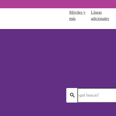
Móviles y
Líneas
más
adicionales
¿qué buscas?