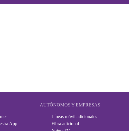
AUTÓNOMOS Y EMPRESAS
ntes
Líneas móvil adicionales
estra App
Fibra adicional
Yoigo TV