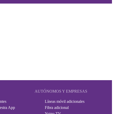
AUTÓNOMOS Y EMPRESAS
ntes
Líneas móvil adicionales
estra App
Fibra adicional
Yoigo TV