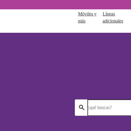
Móviles y
Líneas
más
adicionales
¿qué buscas?