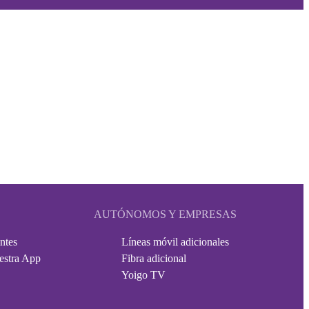
AUTÓNOMOS Y EMPRESAS
ntes
Líneas móvil adicionales
estra App
Fibra adicional
Yoigo TV