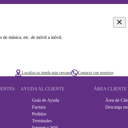
s de música, etc. de móvil a móvil.
Localiza tu tienda más cercana
Contacta con nosotros
IENTES
AYUDA AL CLIENTE
ÁREA CLIENTE
Guía de Ayuda
Área de Clie
Factura
Descarga nu
Pedidos
Terminales
Internet y Wifi