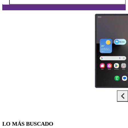
Diapositiva 1 de 5. Samsung Galaxy Z Fold7 - DarkGray - imagen 1
LO MÁS BUSCADO