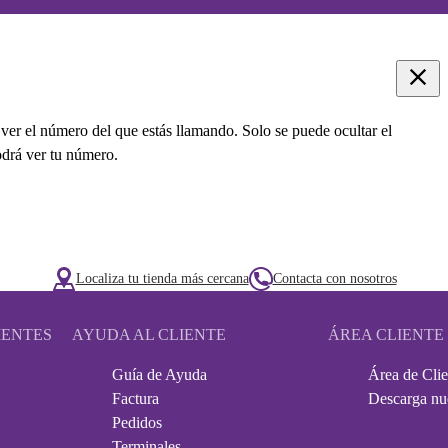
 ver el número del que estás llamando. Solo se puede ocultar el
odrá ver tu número.
Localiza tu tienda más cercana
Contacta con nosotros
IENTES
AYUDA AL CLIENTE
ÁREA CLIENTE
Guía de Ayuda
Área de Clie
Factura
Descarga nu
Pedidos
Terminales