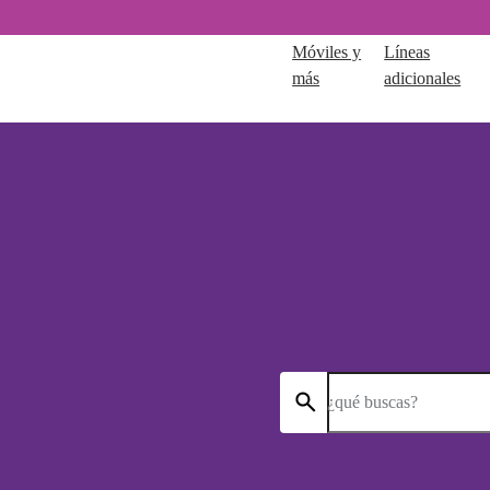
Móviles y
Líneas
más
adicionales
¿qué buscas?