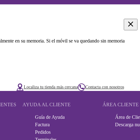
oralmente en su memoria. Si el móvil se va quedando sin memoria
Localiza tu tienda más cercana
Contacta con nosotros
IENTES
AYUDA AL CLIENTE
ÁREA CLIENTE
Guía de Ayuda
Área de Clie
Factura
Descarga nu
Pedidos
Terminales