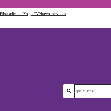
Fibra adicional
Yoigo TV
Nuevos servicios
¿qué buscas?