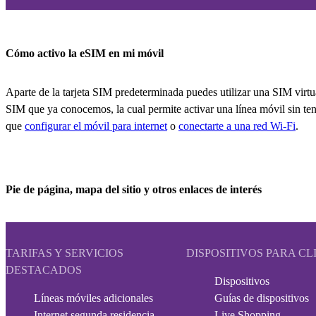
Cómo activo la eSIM en mi móvil
Aparte de la tarjeta SIM predeterminada puedes utilizar una SIM virtua
SIM que ya conocemos, la cual permite activar una línea móvil sin tener
que
configurar el móvil para internet
o
conectarte a una red Wi-Fi
.
Pie de página, mapa del sitio y otros enlaces de interés
TARIFAS Y SERVICIOS
DISPOSITIVOS PARA CL
DESTACADOS
Dispositivos
Líneas móviles adicionales
Guías de dispositivos
Internet segunda residencia
Live Shopping