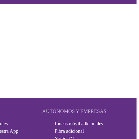
AUTÓNOMOS Y EMPRESAS
ntes
Líneas móvil adicionales
estra App
Fibra adicional
Yoigo TV