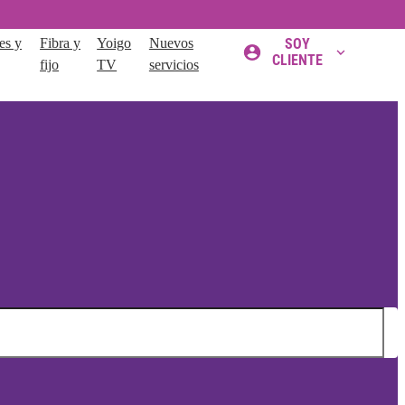
es y
Fibra y
Yoigo
Nuevos
SOY
CLIENTE
fijo
TV
servicios