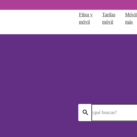
Fibra y
Tarifas
Móvil
móvil
móvil
más
¿qué buscas?