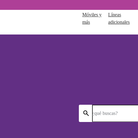
Móviles y
Líneas
más
adicionales
¿qué buscas?