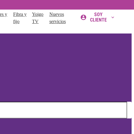
es y
Fibra y
Yoigo
Nuevos
SOY
CLIENTE
fijo
TV
servicios