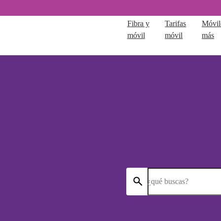
Fibra y
Tarifas
Móvil
móvil
móvil
más
¿qué buscas?