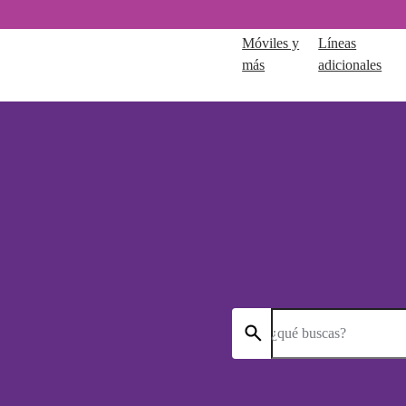
Móviles y
Líneas
más
adicionales
¿qué buscas?