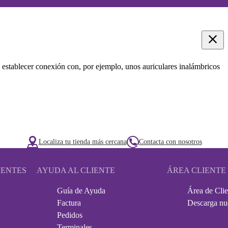
 establecer conexión con, por ejemplo, unos auriculares inalámbricos
Localiza tu tienda más cercana
Contacta con nosotros
IENTES
AYUDA AL CLIENTE
ÁREA CLIENTE
Guía de Ayuda
Área de Clie
Factura
Descarga nu
Pedidos
Terminales