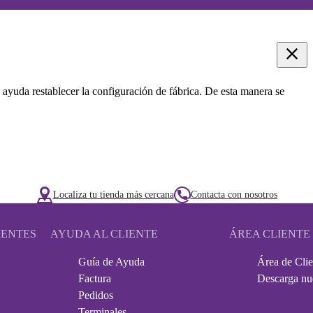
 ayuda restablecer la configuración de fábrica. De esta manera se
Localiza tu tienda más cercana
Contacta con nosotros
IENTES
AYUDA AL CLIENTE
ÁREA CLIENTE
Guía de Ayuda
Área de Clie
Factura
Descarga nu
Pedidos
Terminales