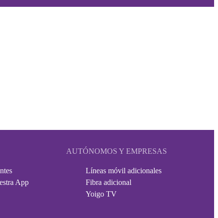
AUTÓNOMOS Y EMPRESAS
ntes
Líneas móvil adicionales
estra App
Fibra adicional
Yoigo TV