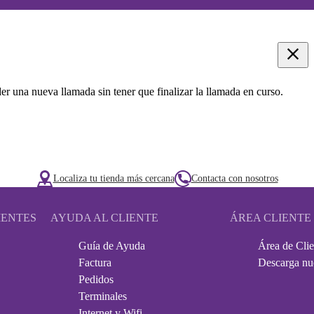
r una nueva llamada sin tener que finalizar la llamada en curso.
Localiza tu tienda más cercana
Contacta con nosotros
IENTES
AYUDA AL CLIENTE
ÁREA CLIENTE
Guía de Ayuda
Área de Clie
Factura
Descarga nu
Pedidos
Terminales
Internet y Wifi