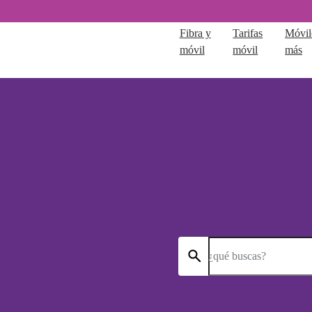
Fibra y
Tarifas
Móvil
móvil
móvil
más
¿qué buscas?