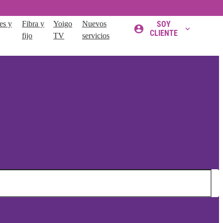
es y
Fibra y
Yoigo
Nuevos
SOY
CLIENTE
fijo
TV
servicios