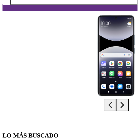
Diapositiva 1 de 5. Xiaomi Redmi Note 14 Pro 5G - LightSkyBlue - 
LO MÁS BUSCADO