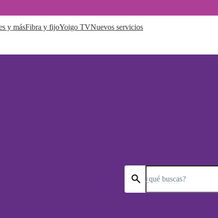
es y más
Fibra y fijo
Yoigo TV
Nuevos servicios
¿qué buscas?