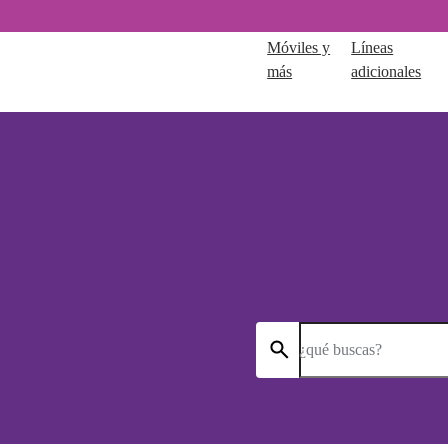
Móviles y
Líneas
más
adicionales
¿qué buscas?