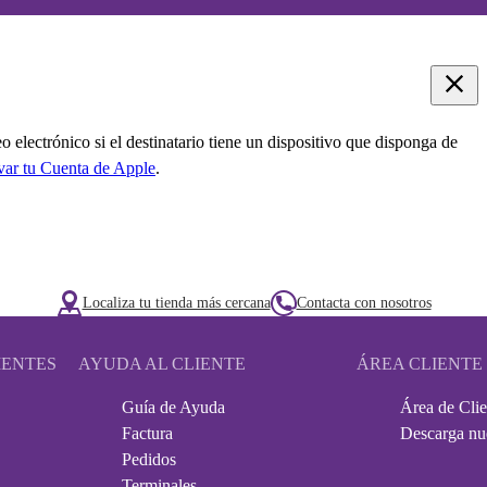
electrónico si el destinatario tiene un dispositivo que disponga de
ivar tu Cuenta de Apple
.
Localiza tu tienda más cercana
Contacta con nosotros
IENTES
AYUDA AL CLIENTE
ÁREA CLIENTE
Guía de Ayuda
Área de Clie
Factura
Descarga nu
Pedidos
Terminales