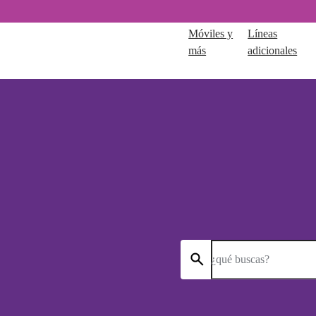
Móviles y
Líneas
más
adicionales
¿qué buscas?