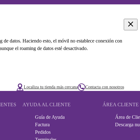
ing de datos. Haciendo esto, el móvil no establece conexión con
i aunque el roaming de datos esté desactivado.
Localiza tu tienda más cercana
Contacta con nosotros
IENTES
AYUDA AL CLIENTE
ÁREA CLIENTE
Guía de Ayuda
Área de Clie
Factura
Descarga nu
Pedidos
Terminales