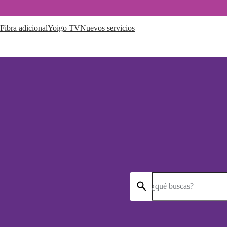
Fibra adicional
Yoigo TV
Nuevos servicios
¿qué buscas?