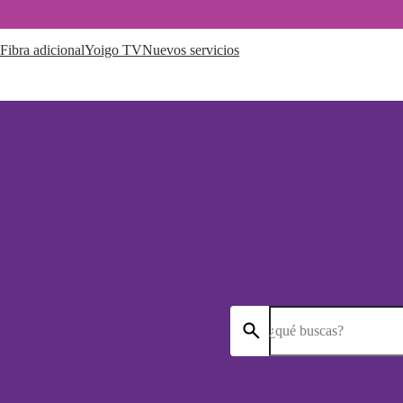
Fibra adicional
Yoigo TV
Nuevos servicios
¿qué buscas?