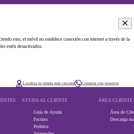
ciendo esto, el móvil no establece conexión con internet a través de la
les estén desactivados.
Localiza tu tienda más cercana
Contacta con nosotros
IENTES
AYUDA AL CLIENTE
ÁREA CLIENTE
Guía de Ayuda
Área de Clie
Factura
Descarga nu
Pedidos
Terminales