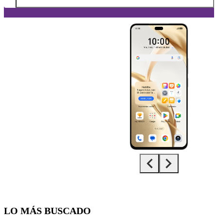
Diapositiva 1 de 5. HONOR 200 Pro 5G - LightSkyBlue - imagen 1
LO MÁS BUSCADO