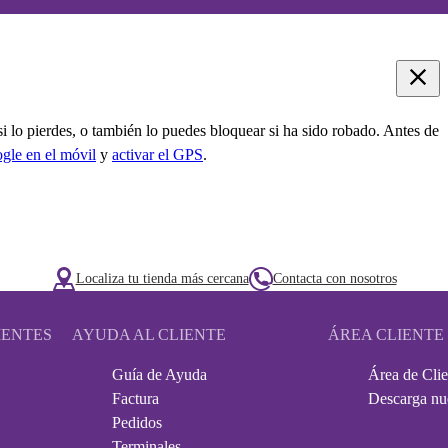
i lo pierdes, o también lo puedes bloquear si ha sido robado. Antes de
ogle en el móvil
y
activar el GPS
.
Localiza tu tienda más cercana
Contacta con nosotros
IENTES
AYUDA AL CLIENTE
ÁREA CLIENTE
Guía de Ayuda
Área de Clie
Factura
Descarga nu
Pedidos
Terminales