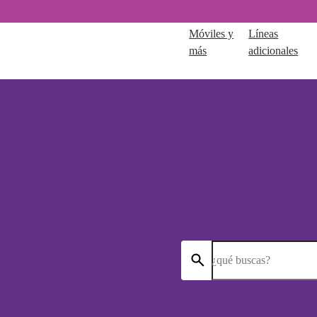
Móviles y
Líneas
más
adicionales
¿qué buscas?