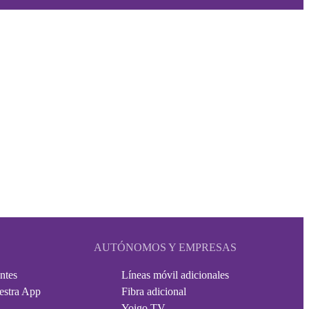
AUTÓNOMOS Y EMPRESAS
ntes
Líneas móvil adicionales
estra App
Fibra adicional
Yoigo TV