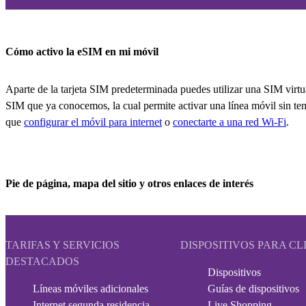
Cómo activo la eSIM en mi móvil
Aparte de la tarjeta SIM predeterminada puedes utilizar una SIM virtua
SIM que ya conocemos, la cual permite activar una línea móvil sin tener
que
configurar el móvil para internet
o
conectarte a una red Wi-Fi
.
Pie de página, mapa del sitio y otros enlaces de interés
TARIFAS Y SERVICIOS
DISPOSITIVOS PARA CL
DESTACADOS
Dispositivos
Líneas móviles adicionales
Guías de dispositivos
Internet segunda residencia
Live Shopping