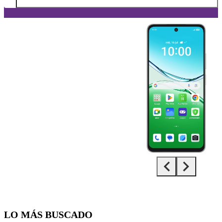
Diapositiva 1 de 5. OPPO A5 Pro 5G - Silver - imagen 1
LO MÁS BUSCADO