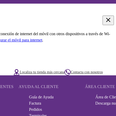
onexión de internet del móvil con otros dispositivos a través de Wi-
urar el móvil para internet
.
Localiza tu tienda más cercana
Contacta con nosotros
IENTES
AYUDA AL CLIENTE
ÁREA CLIENTE
Guía de Ayuda
Área de Clie
Factura
Descarga nu
Pedidos
Terminales