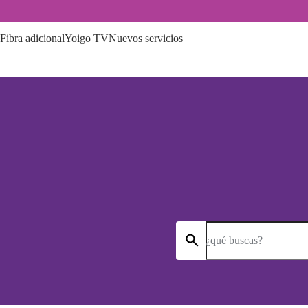
Fibra adicional
Yoigo TV
Nuevos servicios
¿qué buscas?