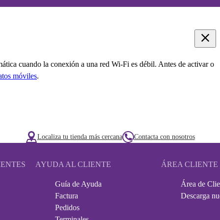
ática cuando la conexión a una red Wi-Fi es débil. Antes de activar o
datos móviles
.
Localiza tu tienda más cercana
Contacta con nosotros
IENTES
AYUDA AL CLIENTE
ÁREA CLIENTE
Guía de Ayuda
Área de Clie
Factura
Descarga nu
Pedidos
Terminales