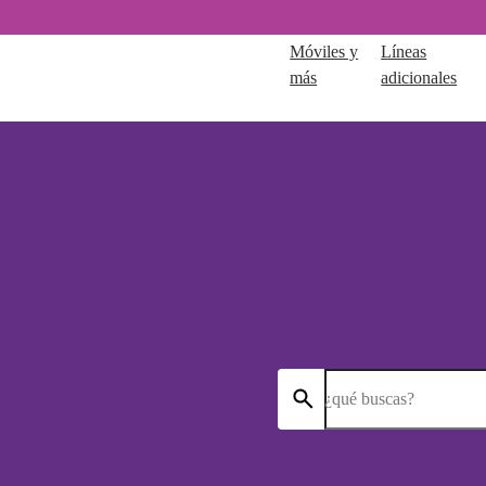
Móviles y
Líneas
más
adicionales
¿qué buscas?