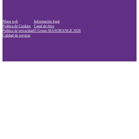
Mapa web
Información legal
Política de Cookies
Canal de ética
Política de privacidad
© Grupo MASORANGE
2026
Calidad de servicio