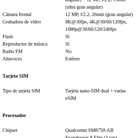
(ultra gran angular)
Cámara frontal
12 MP, f/2.2, 26mm (gran angular)
Grabadora de vídeo
8K@30fps, 4K@30/60/120fps,
1080p@30/60/120/240fps
Flash
Sí
Reproductor de música
Sí
Radio FM
No
Altavoces
Estéreo
Tarjeta SIM
Tipo de tarjeta SIM
Tarjeta nano-SIM dual + varias
eSIM
Procesador
Chipset
Qualcomm SM8750-AB
Snapdragon 8 Elite (3 nm)