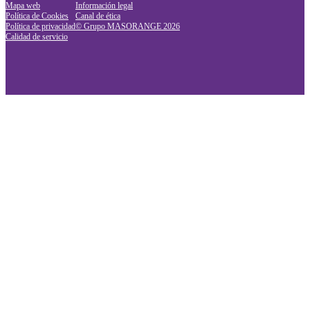
Mapa web
Información legal
Política de Cookies
Canal de ética
Política de privacidad
© Grupo MASORANGE
2026
Calidad de servicio