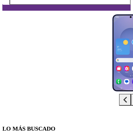
Diapositiva 1 de 5. Samsung Galaxy S25+ - MidnightBlue - imagen 1
LO MÁS BUSCADO