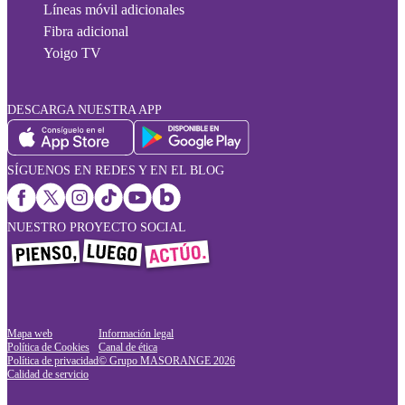
Líneas móvil adicionales
Fibra adicional
Yoigo TV
DESCARGA NUESTRA APP
SÍGUENOS EN REDES Y EN EL BLOG
NUESTRO PROYECTO SOCIAL
Mapa web
Información legal
Política de Cookies
Canal de ética
Política de privacidad
© Grupo MASORANGE
2026
Calidad de servicio